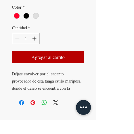
Color
*
Cantidad
*
Agregar al carrito
Déjate envolver por el encanto
provocador de esta tanga estilo mariposa,
donde el deseo se encuentra con la
elegancia. Delicadamente diseñada para
resaltar tu feminidad, su forma de
mariposa seduce con sutileza, mientras las
¡AGENDÁ TU REUNIÓN!
perlas estratégicamente dispuestas
despiertan los sentidos al más mínimo
roce. Cada movimiento se vuelve un