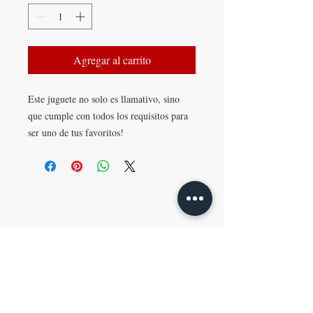
Agregar al carrito
Este juguete no solo es llamativo, sino
que cumple con todos los requisitos para
ser uno de tus favoritos!
Posee un estimulador para tu clítoris de
los que no dejan ni un milímetro sin
estimular.
¡AGENDÁ TU REUNIÓN!
Lo original de este juguete es que
incorpora una opción de masaje para la
zona G con dos bolitas rotativas.
Estas bolitas estimularán tu punto de una
E-MAIL
manera que no imaginabas que un juguete
info@lamaletaroja.com.uy
podría hacer.