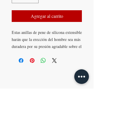
Agregar al carrito
Estas anillas de pene de silicona extensible
harán que la erección del hombre sea más
duradera por su presión agradable sobre el
pene. Igualmente, su orgasmo será más
intenso. Se pueden usar una, dos o tres
anillas a la vez, según la intensidad
¡AGENDÁ TU REUNIÓN!
requerida.
E-MAIL
info@lamaletaroja.com.uy